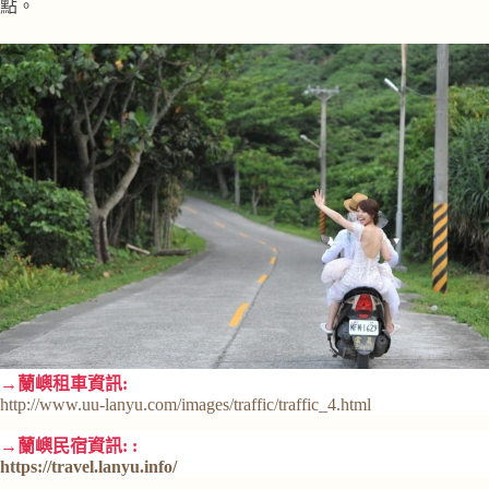
點。
→蘭嶼租車資訊:
http://www.uu-lanyu.com/images/traffic/traffic_4.html
→蘭嶼民宿資訊
: :
https://travel.lanyu.info/