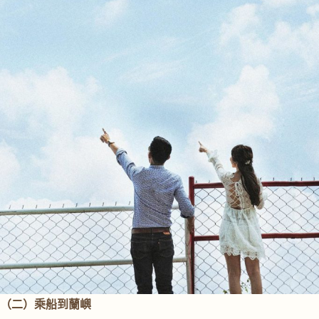
（二）乘船
到
蘭嶼