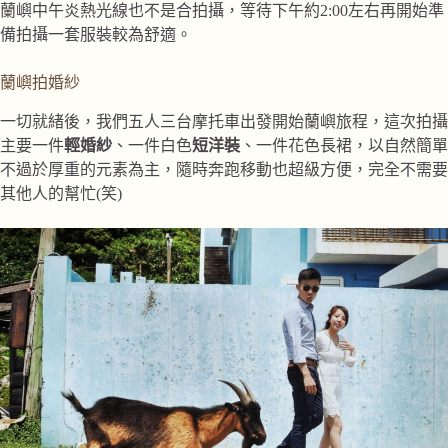
蘭嶼中午炎熱光線也不是合拍攝，等待下午約2:00左右再開始準
備拍攝一套服裝較為舒適。
蘭嶼拍婚紗
一切就緒後，我們五人三台摩托車出發開始蘭嶼旅程，這次拍攝
主要一件
輕婚紗
、一件白色
短洋裝
、一件花色長裙，以自然簡單
不過於厚重的元素為主，隨時奔跑移動也超級方便，完全不需要
其他人的幫忙(笑)