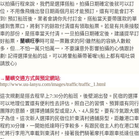
以拍攝行程來說，我們是選擇搭船，拍攝日期確定後就可以訂
位，不用像飛機出發日期兩個月前才能預訂，還有可能會訂不
到! 預訂船班後，業者會請你先付訂金，搭船當天要帶匯款的單
據到售票口，將剩下的餘款付清還有領取船票。若是有共乘接駁
車的部份，是搭車當天付清。一旦拍攝日期確定後，建議提早訂
好船票，
蘭嶼旺季
時可是一票難求的阿!雖然船的容納人數較
多，但…不怕一萬只怕萬一，不要讓意外影響拍攝的心情跟計
劃! 記得選擇坐船的話，可以將暈船藥帶著喔!(船上都有嘔吐袋
請放心)
→
蘭嶼交通方式與預定網站
:
http://www.uu-lanyu.com/images/traffic/traffic_1.html
這次規劃是搭去程早上7:30分的船班，後壁湖出發。民宿的選擇
可以地理位置還有便利性去評估，照自己的習慣、預算還有同行
團隊的意願，選擇通鋪房型或是2人、4人房型，要有冷氣跟大鏡
子為佳。這次新人選擇的民宿位於東清村通鋪房型，距離港口車
程約30分鐘，一開始抵達時行李較多，有跟民宿主人約在港口幫
忙將行李用汽車載到東清村，接著我們騎著摩托車跟車抵達住宿