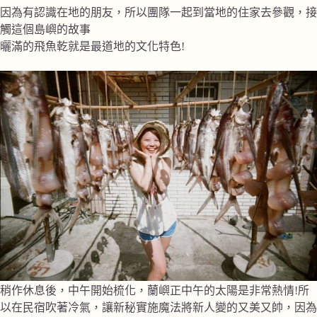
因為有認識在地的朋友，所以團隊一起到當地的住家去參觀，接
觸這個島嶼的故事
曬滿的飛魚乾就是最道地的文化特色!
稍作休息後，中午開始梳化，蘭嶼正中午的太陽是非常熱情!所
以在民宿吹著冷氣，讓新秘實施魔法將新人變的又美又帥，因為