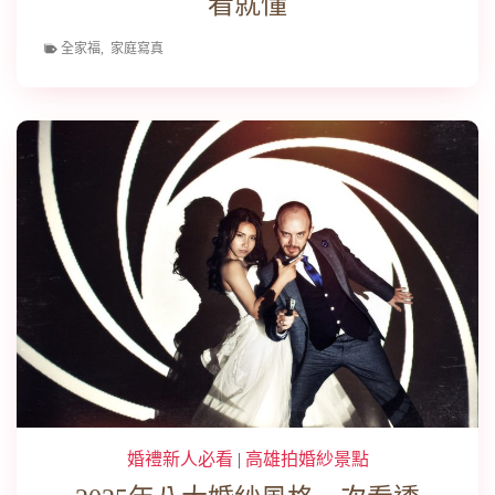
看就懂
全家福
,
家庭寫真
婚禮新人必看
|
高雄拍婚紗景點