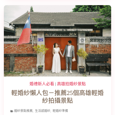
婚禮新人必看
|
高雄拍婚紗景點
輕婚紗懶人包－推薦25個高雄輕婚
紗拍攝景點
婚紗景點推薦
,
生活感婚紗
,
輕婚紗準備