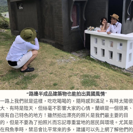
“路邊半成品建築物也能拍出異國風情
”
一路上我們就是這樣，吃吃喝喝的，隨時感到滿足。有時太陽很
大、有時是陰天，但絲毫不影響大家的心情。蘭嶼是一個很美、
很有自己特色的地方！雖然拍出漂亮的照片是我們最主要的目
的，但是不要為了拍照片而忘記尊重當地的居民與環境。尤其是
在飛魚季時，禁忌會比平常來的多，建議可以先上網了解他們的