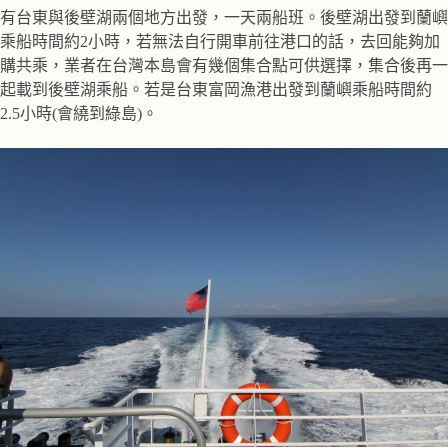
有台東與後壁湖兩個地方出發，一天兩船班。後壁湖出發到蘭嶼
乘船時間約2小時，若無法自行開車前往港口的話，去回能夠加
購共乘，業者在台灣本島會有幾個集合點可供選擇，集合後再一
起載到後壁湖乘船。若是台東富岡漁港出發到蘭嶼乘船時間約
2.5小時(會繞到綠島)。