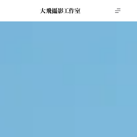
跳
至
主
要
內
容