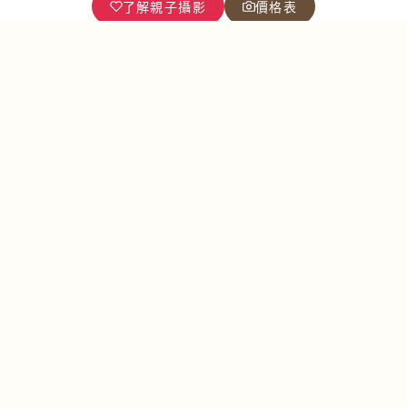
了解親子攝影
價格表
Family Photography
家庭寫真
在手機拍攝的時代，我們的手機裡或多或少紀錄了和家
人相處的片段，或零碎，或隨意。 一個『家』的價值在
於愛，我們總是習慣家人對我們的付出，習慣他們的陪
伴；正因為各種『習慣』，我們常常省略應有的儀式感
— 這正是家庭寫真可貴之處。我們希望把這種 『慣
性』昇華，以全家福照紀錄你們共同成長的點滴，讓每
一個幸福的瞬間無懼歲月流逝，成為可以重溫、代代相
傳的美好回憶。
了解家庭寫真
價格表