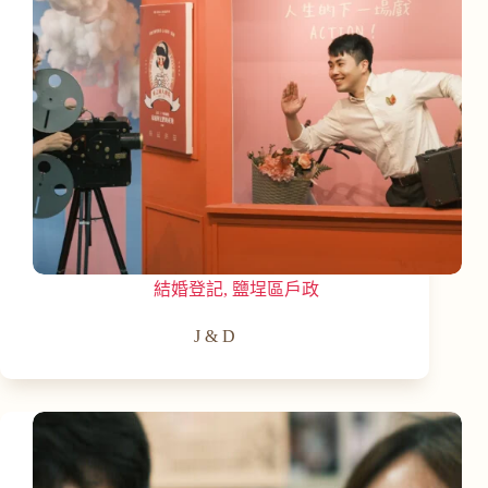
結婚登記
,
鹽埕區戶政
J & D