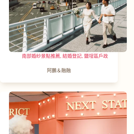
南部婚紗景點推薦
,
結婚登記
,
鹽埕區戶政
阿鵬＆融融