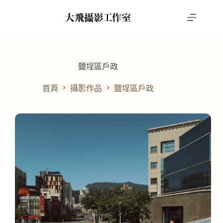
跳
至
主
要
內
容
鹽埕區戶政
首頁
攝影作品
鹽埕區戶政