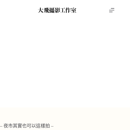
跳
至
主
要
內
容
PTT推薦婚紗攝影
,
南部婚紗景點推薦
,
輕婚紗
Xun & Yilok
Xun & Yilok
首頁
攝影作品
PTT推薦婚紗攝影
– 夜市其實也可以這樣拍 –