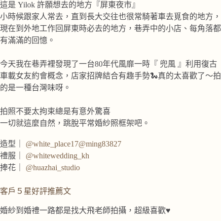
這是 Yilok 許願想去的地方『屏東夜市』
小時候跟家人常去，直到長大交往也很常騎著車去覓食的地方，
現在到外地工作回屏東時必去的地方，巷弄中的小店、每角落都
有滿滿的回憶。
今天我在巷弄裡發現了一台80年代風靡一時『 兜風 』利用復古
車載女友約會概念，店家招牌結合有趣手勢🐍真的太喜歡了～拍
的是一種台灣味呀。
拍照不要太拘束總是有意外驚喜
一切就這麼自然，跳脫平常婚紗照框架吧。
造型｜
@white_place17
@ming83827
禮服｜
@whitewedding_kh
捧花｜
@huazhai_studio
客戶５星好評推薦文
婚紗到婚禮一路都是找大飛老師拍攝，超級喜歡♥️