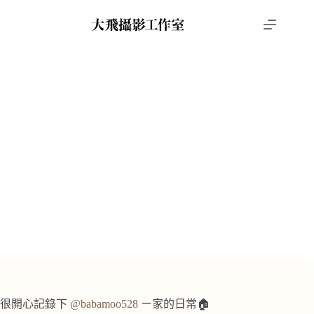
跳
至
主
要
內
容
家庭寫真
,
親子攝影
Claire
Claire
首頁
攝影作品
家庭寫真
很開心記錄下
@babamoo528
ㄧ家的日常🏠