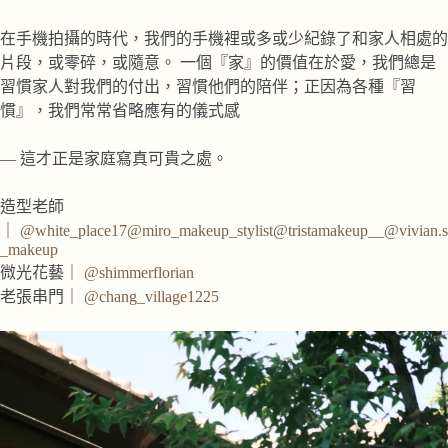
在手機拍攝的時代，我們的手機裡或多或少紀錄了和家人相處的
片段，或零碎，或隨意。 一個『家』的價值在於愛，我們總是
習慣家人對我們的付出，習慣他們的陪伴；正因為各種『習
慣』，我們常常省略應有的儀式感
— 這才正是家庭寫真可貴之處。
造型老師
｜
@white_place17
@miro_makeup_stylist
@tristamakeup__
@vivian.s
_makeup
微光花藝｜
@shimmerflorian
老張串門｜
@chang_village1225