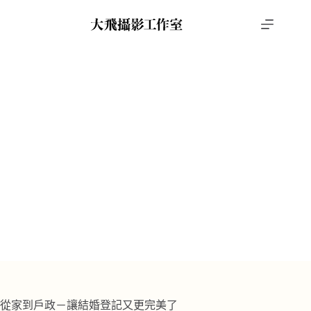
跳
至
主
要
內
容
台北結婚登記
,
結婚登記
昱景 ＆ 育安
首頁
攝影作品
台北結婚登記
昱景 ＆ 育安
從家到戶政－讓結婚登記又更完美了