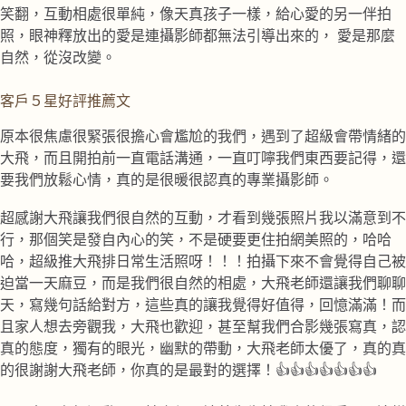
笑翻，互動相處很單純，像天真孩子一樣，給心愛的另一伴拍
照，眼神釋放出的愛是連攝影師都無法引導出來的， 愛是那麼
自然，從沒改變。
客戶５星好評推薦文
原本很焦慮很緊張很擔心會尷尬的我們，遇到了超級會帶情緒的
大飛，而且開拍前一直電話溝通，一直叮嚀我們東西要記得，還
要我們放鬆心情，真的是很暖很認真的專業攝影師。
超感謝大飛讓我們很自然的互動，才看到幾張照片我以滿意到不
行，那個笑是發自內心的笑，不是硬要更住拍網美照的，哈哈
哈，超級推大飛排日常生活照呀！！！拍攝下來不會覺得自己被
迫當一天麻豆，而是我們很自然的相處，大飛老師還讓我們聊聊
天，寫幾句話給對方，這些真的讓我覺得好值得，回憶滿滿！而
且家人想去旁觀我，大飛也歡迎，甚至幫我們合影幾張寫真，認
真的態度，獨有的眼光，幽默的帶動，大飛老師太優了，真的真
的很謝謝大飛老師，你真的是最對的選擇！👍👍👍👍👍👍👍