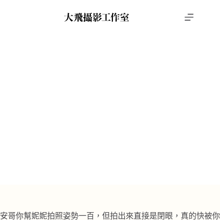
跳
至
主
要
內
容
PTT推薦婚紗攝影
,
輕婚紗
安哥 ＆ 妮妮
首頁
攝影作品
PTT推薦婚紗攝影
安哥 ＆ 妮妮
安哥你幫妮妮拍照姿勢一百，但拍出來直接是閉眼，真的快被你