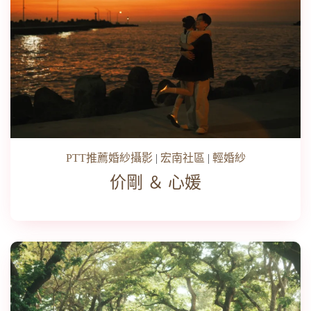
PTT推薦婚紗攝影
|
宏南社區
|
輕婚紗
价剛 ＆ 心媛