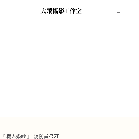
跳
至
主
要
內
容
PTT推薦婚紗攝影
,
南部婚紗景點推薦
,
輕婚紗
威力＆家如
首頁
攝影作品
PTT推薦婚紗攝影
威力＆家如
『 職人婚紗 』-消防員🧑‍🚒