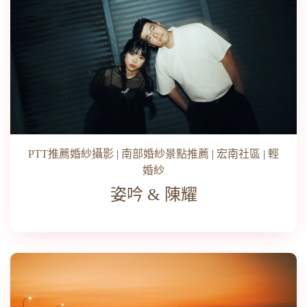
PTT推薦婚紗攝影
|
南部婚紗景點推薦
|
宏南社區
|
輕
婚紗
姿吟 & 陳耀