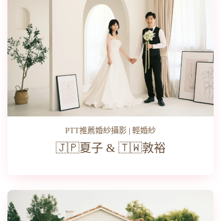
PTT推薦婚紗攝影
|
輕婚紗
🇯🇵夏子 & 🇹🇼敦裕