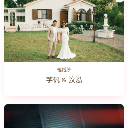
輕婚紗
芓𠆩 & 汶泓