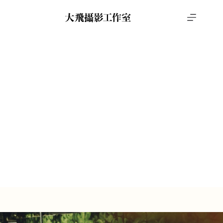
跳
至
主
要
內
容
婚禮攝影
修逸&嘉云
首頁
攝影作品
婚禮攝影
修逸&嘉云